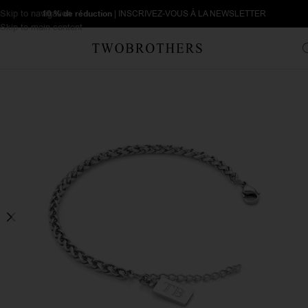
Skip to navigation
10 % de réduction
| INSCRIVEZ-VOUS À LA NEWSLETTER
Skip to main content
Accueil
Femme
Bracelets pour femme