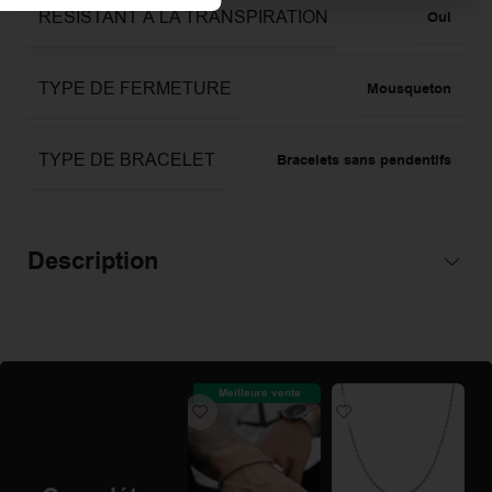
RÉSISTANT À LA TRANSPIRATION
Oui
TYPE DE FERMETURE
Mousqueton
TYPE DE BRACELET
Bracelets sans pendentifs
Description
Meilleure vente