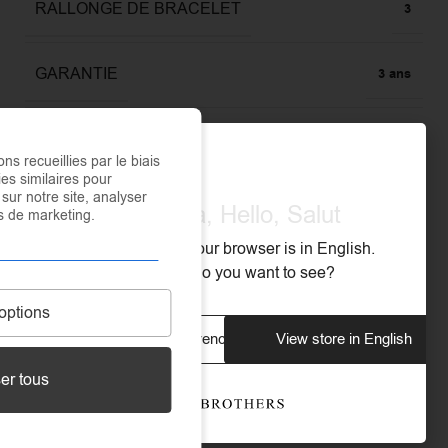
RALLONGE DE BRACELET
3
GARANTIE
3 ans
LARGEUR DU BRACELET
0,4
ons recueillies par le biais
es similaires pour
sur notre site, analyser
MATÉRIEL
Acier inoxydable 316L
Olá, Hola, Hello, Salut
ins de marketing.
We noticed that your browser is in English.
RÉSISTANT À L'EAU
Oui
What store do you want to see?
options
RÉSISTANT À L'OXYDATION
Oui
View store in French
View store in English
er tous
TAILLE DU BRACELET (CM)
16