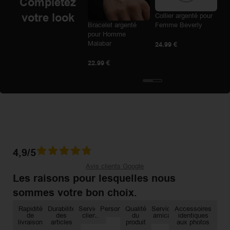
Complétez
votre look
Bracelet argenté
Collier argenté pour
pour Femme
Bracelet argenté
Femme Beverly
Clarisse
pour Homme
Malabar
24.99
€
24.99
€
22.99
€
4,9/5
Avis clients Google
Les raisons pour lesquelles nous
sommes votre bon choix.​
Rapidité
Durabilité
Service
Personnalisation
Qualité
Service
Accessoires
de
des
client
du
amical
identiques
livraison
articles
produit
aux photos